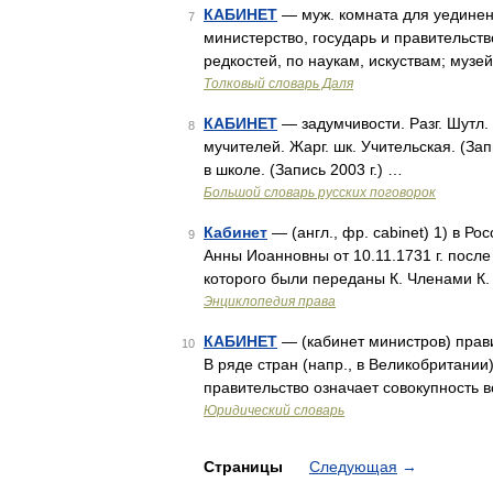
КАБИНЕТ
— муж. комната для уединенн
7
министерство, государь и правительств
редкостей, по наукам, искуствам; муз
Толковый словарь Даля
КАБИНЕТ
— задумчивости. Разг. Шутл. 
8
мучителей. Жарг. шк. Учительская. (Зап
в школе. (Запись 2003 г.) …
Большой словарь русских поговорок
Кабинет
— (англ., фр. cabinet) 1) в Р
9
Анны Иоанновны от 10.11.1731 г. после
которого были переданы К. Членами К
Энциклопедия права
КАБИНЕТ
— (кабинет министров) прави
10
В ряде стран (напр., в Великобритании
правительство означает совокупность 
Юридический словарь
Страницы
Следующая
→