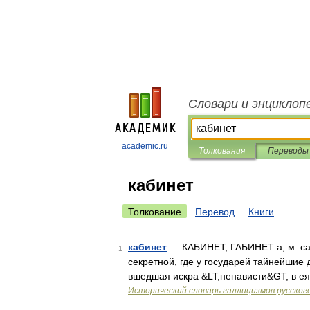
Словари и энциклоп
academic.ru
Толкования
Переводы
кабинет
Толкование
Перевод
Книги
кабинет
— КАБИНЕТ, ГАБИНЕТ а, м. cabin
1
секретной, где у государей тайнейшие д
вшедшая искра &LT;ненависти&GT; в е
Исторический словарь галлицизмов русског