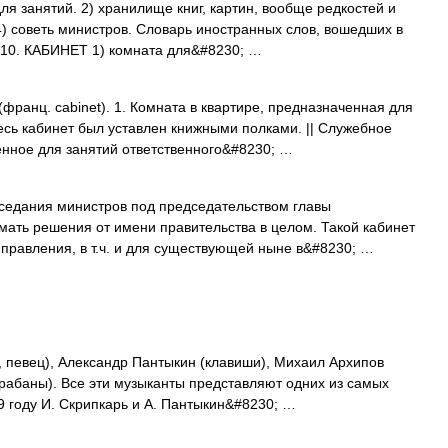
для занятий. 2) хранилище книг, картин, вообще редкостей и
4) советь министров. Словарь иностранных слов, вошедших в
1910. КАБИНЕТ 1) комната для&#8230; …
франц. cabinet). 1. Комната в квартире, предназначенная для
есь кабинет был уставлен книжными полками. || Служебное
нное для занятий ответственного&#8230; …
аседания министров под председательством главы
ать решения от имени правительства в целом. Такой кабинет
правления, в т.ч. и для существующей ныне в&#8230; …
, певец), Александр Пантыкин (клавиши), Михаил Архипов
арабаны). Все эти музыканты представляют одних из самых
9 году И. Скрипкарь и А. Пантыкин&#8230; …