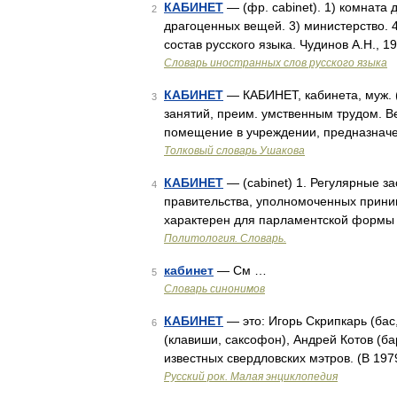
КАБИНЕТ
— (фр. cabinet). 1) комната 
2
драгоценных вещей. 3) министерство. 
состав русского языка. Чудинов А.Н., 
Словарь иностранных слов русского языка
КАБИНЕТ
— КАБИНЕТ, кабинета, муж. (
3
занятий, преим. умственным трудом. В
помещение в учреждении, предназначе
Толковый словарь Ушакова
КАБИНЕТ
— (cabinet) 1. Регулярные з
4
правительства, уполномоченных приним
характерен для парламентской формы 
Политология. Словарь.
кабинет
— См …
5
Словарь синонимов
КАБИНЕТ
— это: Игорь Скрипкарь (бас
6
(клавиши, саксофон), Андрей Котов (б
известных свердловских мэтров. (В 197
Русский рок. Малая энциклопедия