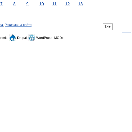
7
8
9
10
11
12
13
ка
,
Реклама на сайте
18+
omla,
Drupal,
WordPress, MODx.