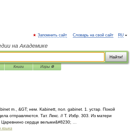
Запомнить сайт
Словарь на свой сайт
RU
едии на Академике
Найти!
Книги
Игры ⚽
et m., &GT; нем. Kabinett, пол. gabinet. 1. устар. Покой
ела отправляются. Тат. Лекс. // Т. Избр. 303. Из матери
я Царевнино сердце вельми&#8230; …
о языка