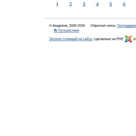
1
2
3
4
5
6
© Академик, 2000-2026
Обратная связь:
Техподдерж
👣 Путешествия
Экспорт словарей на сайты
, сделанные на PHP,
Jo