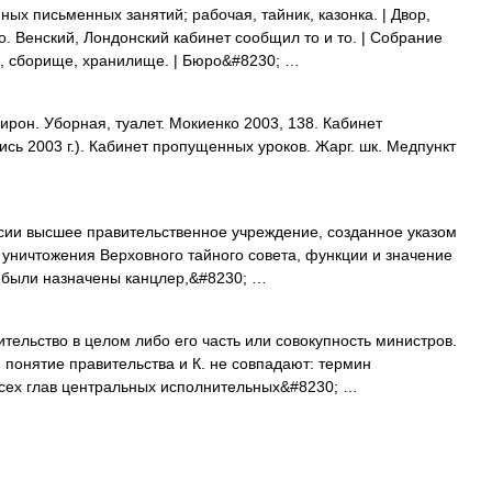
ых письменных занятий; рабочая, тайник, казонка. | Двор,
о. Венский, Лондонский кабинет сообщил то и то. | Собрание
ей, сборище, хранилище. | Бюро&#8230; …
ирон. Уборная, туалет. Мокиенко 2003, 138. Кабинет
ись 2003 г.). Кабинет пропущенных уроков. Жарг. шк. Медпункт
оссии высшее правительственное учреждение, созданное указом
 уничтожения Верховного тайного совета, функции и значение
. были назначены канцлер,&#8230; …
тельство в целом либо его часть или совокупность министров.
) понятие правительства и К. не совпадают: термин
всех глав центральных исполнительных&#8230; …